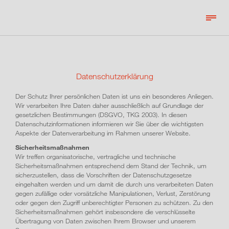
HOME
KANZLEI
Datenschutzerklärung
LEISTUNGEN
Der Schutz Ihrer persönlichen Daten ist uns ein besonderes Anliegen.
Wir verarbeiten Ihre Daten daher ausschließlich auf Grundlage der
SERVICES
gesetzlichen Bestimmungen (DSGVO, TKG 2003). In diesen
Datenschutz­informationen informieren wir Sie über die wichtigsten
AKTUELLES
Aspekte der Datenverarbeitung im Rahmen unserer Website.
Sicherheitsmaßnahmen
KARRIERE
Wir treffen organisatorische, vertragliche und technische
Sicherheitsmaßnahmen entsprechend dem Stand der Technik, um
KONTAKT
sicherzustellen, dass die Vorschriften der Daten­schutz­gesetze
eingehalten werden und um damit die durch uns verarbeiteten Daten
myBMD
gegen zufällige oder vorsätzliche Manipulationen, Verlust, Zerstörung
oder gegen den Zugriff unberechtigter Personen zu schützen. Zu den
BMD.com
Sicherheits­maß­nahmen gehört insbesondere die verschlüsselte
Übertragung von Daten zwischen Ihrem Browser und unserem