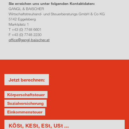
Sie erreichen uns unter folgenden Kontaktdaten:
GANGL & BAISCHER
Wirtschaftstreuhand- und Steuer­beratungs GmbH & Co KG
5142 Eggelsberg
Marktplatz 1
T +43 (0) 7748 6601
F +43 (0) 7748 2230
office@gangl-baischer.at
Jetzt berechnen:
Körperschaftsteuer
Sozialversicherung
Einkommensteuer
KÖSt, KESt, ESt, USt ...