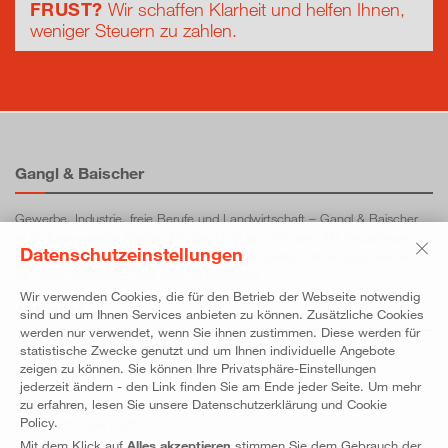
FRUST?
Wir schaffen
Klarheit und helfen Ihnen,
weniger Steuern zu zahlen.
Gangl & Baischer
Gewerbe, Industrie, freie Berufe und Land­wirt­schaft – Gangl & Baischer
ist ihr kompetenter Partner für Wirtschaft und Steuern. Mit lang­jähriger
Datenschutzeinstellungen
Erfahrung, individueller Beratung und konsequenter Umsetzung werden
sie dabei unterstützt, ihre Ziele zu erreichen.
Wir verwenden Cookies, die für den Betrieb der Webseite notwendig
Aktuelles
sind und um Ihnen Services anbieten zu können. Zusätzliche Cookies
werden nur verwendet, wenn Sie ihnen zustimmen. Diese werden für
statistische Zwecke genutzt und um Ihnen individuelle Angebote
07.07.2026
zeigen zu können. Sie können Ihre Privatsphäre-Einstellungen
Klienteninfo Juli 2026
jederzeit ändern - den Link finden Sie am Ende jeder Seite. Um mehr
zu erfahren, lesen Sie unsere Datenschutzerklärung und Cookie
05.06.2026
Policy.
Klienteninfo Juni 2026
Mit dem Klick auf
Alles akzeptieren
stimmen Sie dem Gebrauch der