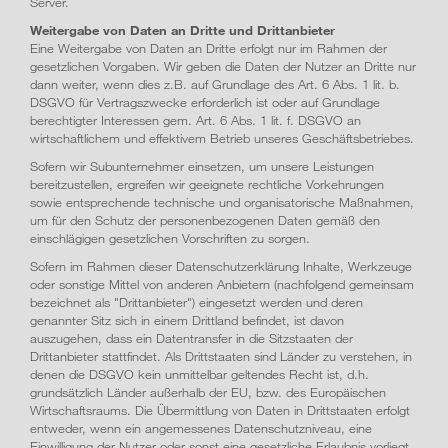
Server.
Weitergabe von Daten an Dritte und Drittanbieter
Eine Weitergabe von Daten an Dritte erfolgt nur im Rahmen der
gesetzlichen Vorgaben. Wir geben die Daten der Nutzer an Dritte nur
dann weiter, wenn dies z.B. auf Grundlage des Art. 6 Abs. 1 lit. b.
DSGVO für Vertragszwecke erforderlich ist oder auf Grundlage
berechtigter Interessen gem. Art. 6 Abs. 1 lit. f. DSGVO an
wirtschaftlichem und effektivem Betrieb unseres Geschäftsbetriebes.
Sofern wir Subunternehmer einsetzen, um unsere Leistungen
bereitzustellen, ergreifen wir geeignete rechtliche Vorkehrungen
sowie entsprechende technische und organisatorische Maßnahmen,
um für den Schutz der personen­bezogenen Daten gemäß den
einschlägigen gesetzlichen Vorschriften zu sorgen.
Sofern im Rahmen dieser Datenschutz­erklärung Inhalte, Werkzeuge
oder sonstige Mittel von anderen Anbietern (nachfolgend gemeinsam
bezeichnet als "Drittanbieter") eingesetzt werden und deren
genannter Sitz sich in einem Drittland befindet, ist davon
auszugehen, dass ein Datentransfer in die Sitzstaaten der
Drittanbieter stattfindet. Als Drittstaaten sind Länder zu verstehen, in
denen die DSGVO kein unmittelbar geltendes Recht ist, d.h.
grundsätzlich Länder außerhalb der EU, bzw. des Europäischen
Wirtschaftsraums. Die Übermittlung von Daten in Drittstaaten erfolgt
entweder, wenn ein angemessenes Datenschutzniveau, eine
Einwilligung der Nutzer oder sonst eine gesetzliche Erlaubnis vorliegt.