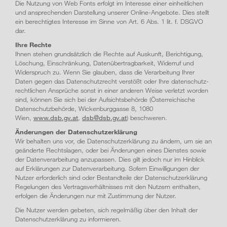
Die Nutzung von Web Fonts erfolgt im Interesse einer einheitlichen
und ansprechenden Darstellung unserer Online-Angebote. Dies stellt
ein berechtigtes Interesse im Sinne von Art. 6 Abs. 1 lit. f. DSGVO
dar.
Ihre Rechte
Ihnen stehen grundsätzlich die Rechte auf Auskunft, Berichtigung,
Löschung, Einschränkung, Daten­übertrag­barkeit, Widerruf und
Widerspruch zu. Wenn Sie glauben, dass die Verarbeitung Ihrer
Daten gegen das Daten­­schutz­recht verstößt oder Ihre datenschutz­­
rechtlichen Ansprüche sonst in einer anderen Weise verletzt worden
sind, können Sie sich bei der Aufsichts­behörde (Österreichische
Daten­schutz­behörde, Wicken­burg­gasse 8, 1080
Wien,
www.dsb.gv.at
,
dsb@dsb.gv.at
) beschweren.
Änderungen der Datenschutzerklärung
Wir behalten uns vor, die Datenschutz­erklärung zu ändern, um sie an
geänderte Rechtslagen, oder bei Änderungen eines Dienstes sowie
der Datenverarbeitung anzupassen. Dies gilt jedoch nur im Hinblick
auf Erklärungen zur Datenverarbeitung. Sofern Einwilligungen der
Nutzer erforderlich sind oder Bestandteile der Datenschutz­erklärung
Regelungen des Vertrags­verhältnisses mit den Nutzern enthalten,
erfolgen die Änderungen nur mit Zustimmung der Nutzer.
Die Nutzer werden gebeten, sich regelmäßig über den Inhalt der
Datenschutz­erklärung zu informieren.