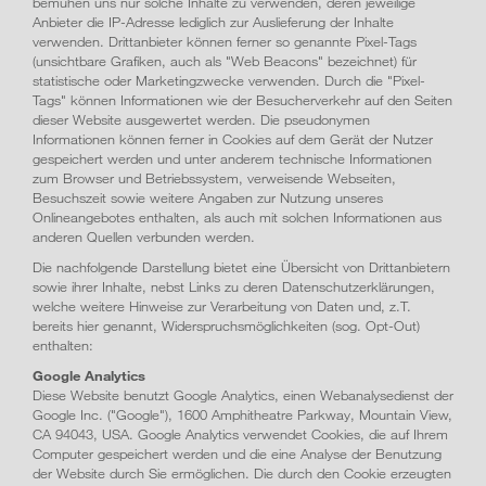
bemühen uns nur solche Inhalte zu verwenden, deren jeweilige
Anbieter die IP-Adresse lediglich zur Auslieferung der Inhalte
verwenden. Drittanbieter können ferner so genannte Pixel-Tags
(unsichtbare Grafiken, auch als "Web Beacons" bezeichnet) für
statistische oder Marketingzwecke verwenden. Durch die "Pixel-
Tags" können Informationen wie der Besucherverkehr auf den Seiten
dieser Website ausgewertet werden. Die pseudonymen
Informationen können ferner in Cookies auf dem Gerät der Nutzer
gespeichert werden und unter anderem technische Informationen
zum Browser und Betriebssystem, verweisende Webseiten,
Besuchszeit sowie weitere Angaben zur Nutzung unseres
Onlineangebotes enthalten, als auch mit solchen Informationen aus
anderen Quellen verbunden werden.
Die nachfolgende Darstellung bietet eine Übersicht von Drittanbietern
sowie ihrer Inhalte, nebst Links zu deren Datenschutzerklärungen,
welche weitere Hinweise zur Verarbeitung von Daten und, z.T.
bereits hier genannt, Widerspruchsmöglichkeiten (sog. Opt-Out)
enthalten:
Google Analytics
Diese Website benutzt Google Analytics, einen Web­analyse­dienst der
Google Inc. ("Google"), 1600 Amphitheatre Parkway, Mountain View,
CA 94043, USA. Google Analytics verwendet Cookies, die auf Ihrem
Computer gespeichert werden und die eine Analyse der Benutzung
der Website durch Sie ermög­lichen. Die durch den Cookie erzeugten