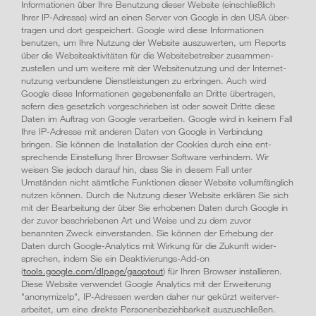
Informa­tionen über Ihre Benutzung dieser Website (einschließlich
Ihrer IP-Adresse) wird an einen Server von Google in den USA über­
tragen und dort gespeichert. Google wird diese Informa­tionen
benutzen, um Ihre Nutzung der Website auszuwerten, um Reports
über die Website­aktivitäten für die Website­betreiber zusammen­
zustellen und um weitere mit der Website­nutzung und der Internet­
nutzung verbundene Dienst­leistungen zu erbringen. Auch wird
Google diese Informationen gegebenen­falls an Dritte übertragen,
sofern dies gesetzlich vorgeschrieben ist oder soweit Dritte diese
Daten im Auftrag von Google verarbeiten. Google wird in keinem Fall
Ihre IP-Adresse mit anderen Daten von Google in Verbindung
bringen. Sie können die Installation der Cookies durch eine ent­
sprechende Ein­stellung Ihrer Browser Software verhindern. Wir
weisen Sie jedoch darauf hin, dass Sie in diesem Fall unter
Umständen nicht sämt­liche Funktionen dieser Website vollum­fänglich
nutzen können. Durch die Nutzung dieser Website erklären Sie sich
mit der Bearbeitung der über Sie erhobenen Daten durch Google in
der zuvor beschriebenen Art und Weise und zu dem zuvor
benannten Zweck einver­standen. Sie können der Erhebung der
Daten durch Google-Analytics mit Wirkung für die Zukunft wider­
sprechen, indem Sie ein Deaktivierungs-Add-on
(
tools.google.com/dlpage/gaoptout
) für Ihren Browser installieren.
Diese Website verwendet Google Analytics mit der Erweiterung
"anonymizeIp", IP-Adressen werden daher nur gekürzt weiter­ver­
arbeitet, um eine direkte Personen­bezieh­bar­keit auszu­schließen.