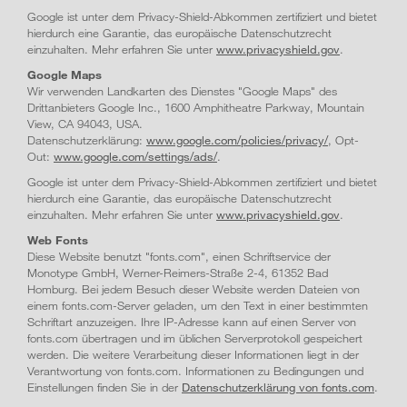
Google ist unter dem Privacy-Shield-Abkommen zertifiziert und bietet
hierdurch eine Garantie, das europäische Datenschutzrecht
einzuhalten. Mehr erfahren Sie unter
www.privacyshield.gov
.
Google Maps
Wir verwenden Landkarten des Dienstes "Google Maps" des
Drittanbieters Google Inc., 1600 Amphitheatre Parkway, Mountain
View, CA 94043, USA.
Datenschutzerklärung:
www.google.com/policies/privacy/
, Opt-
Out:
www.google.com/settings/ads/
.
Google ist unter dem Privacy-Shield-Abkommen zertifiziert und bietet
hierdurch eine Garantie, das europäische Datenschutzrecht
einzuhalten. Mehr erfahren Sie unter
www.privacyshield.gov
.
Web Fonts
Diese Website benutzt "fonts.com", einen Schriftservice der
Monotype GmbH, Werner-Reimers-Straße 2-4, 61352 Bad
Homburg. Bei jedem Besuch dieser Website werden Dateien von
einem fonts.com-Server geladen, um den Text in einer bestimmten
Schriftart anzuzeigen. Ihre IP-Adresse kann auf einen Server von
fonts.com übertragen und im üblichen Serverprotokoll gespeichert
werden. Die weitere Verarbeitung dieser Informationen liegt in der
Verantwortung von fonts.com. Informationen zu Bedingungen und
Einstellungen finden Sie in der
Datenschutzerklärung von fonts.com
.