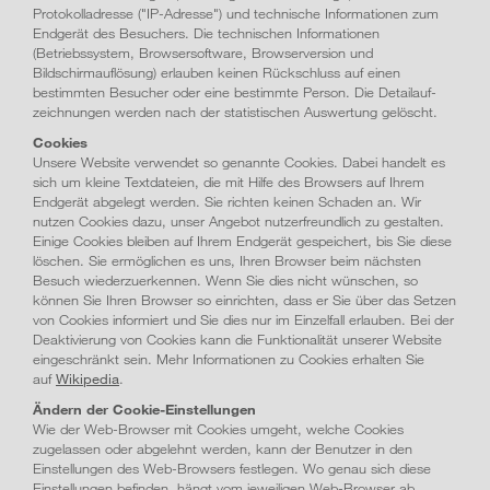
Protokolladresse ("IP-Adresse") und technische Informationen zum
Endgerät des Besuchers. Die technischen Informationen
(Betriebssystem, Browsersoftware, Browserversion und
Bildschirmauflösung) erlauben keinen Rückschluss auf einen
bestimmten Besucher oder eine bestimmte Person. Die Detail­auf­
zeichnungen werden nach der statistischen Auswertung gelöscht.
Cookies
Unsere Website verwendet so genannte Cookies. Dabei handelt es
sich um kleine Textdateien, die mit Hilfe des Browsers auf Ihrem
Endgerät abgelegt werden. Sie richten keinen Schaden an. Wir
nutzen Cookies dazu, unser Angebot nutzerfreundlich zu gestalten.
Einige Cookies bleiben auf Ihrem Endgerät gespeichert, bis Sie diese
löschen. Sie ermöglichen es uns, Ihren Browser beim nächsten
Besuch wiederzuerkennen. Wenn Sie dies nicht wünschen, so
können Sie Ihren Browser so einrichten, dass er Sie über das Setzen
von Cookies informiert und Sie dies nur im Einzelfall erlauben. Bei der
Deaktivierung von Cookies kann die Funktionalität unserer Website
eingeschränkt sein. Mehr Informationen zu Cookies erhalten Sie
auf
Wikipedia
.
Ändern der Cookie-Einstellungen
Wie der Web-Browser mit Cookies umgeht, welche Cookies
zugelassen oder abgelehnt werden, kann der Benutzer in den
Einstellungen des Web-Browsers festlegen. Wo genau sich diese
Einstellungen befinden, hängt vom jeweiligen Web-Browser ab.